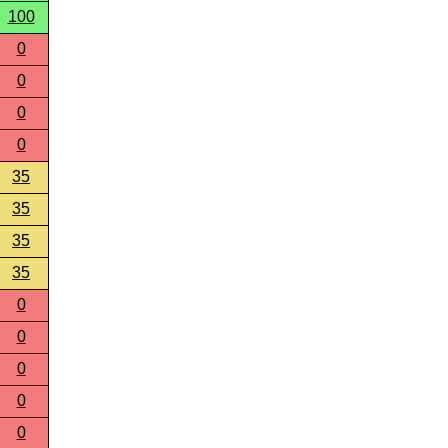
100
0
0
0
0
35
35
35
35
0
0
0
0
0