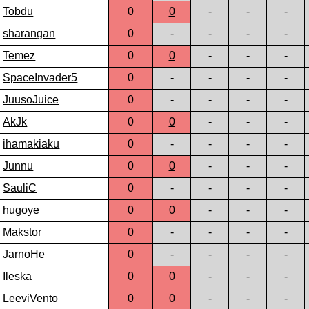
Tobdu
0
0
-
-
-
sharangan
0
-
-
-
-
Temez
0
0
-
-
-
SpaceInvader5
0
-
-
-
-
JuusoJuice
0
-
-
-
-
AkJk
0
0
-
-
-
ihamakiaku
0
-
-
-
-
Junnu
0
0
-
-
-
SauliC
0
-
-
-
-
hugoye
0
0
-
-
-
Makstor
0
-
-
-
-
JarnoHe
0
-
-
-
-
Ileska
0
0
-
-
-
LeeviVento
0
0
-
-
-