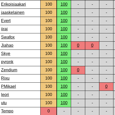
Erikoisjaakari
100
100
-
-
-
jaaskelainen
100
100
-
-
-
Evert
100
100
-
-
-
iiraj
100
100
-
-
-
Swafox
100
100
-
-
-
Jiahao
100
100
0
0
-
Skye
100
100
-
-
-
pyronk
100
100
-
-
-
Zendium
100
100
0
-
-
Rixu
100
100
-
-
-
PMikael
100
100
-
-
0
leori
100
100
-
-
-
utu
100
100
-
-
-
Tempo
0
-
-
-
-