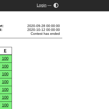
Login
—
rt:
2020-09-28 00:00:00
d:
2020-10-12 00:00:00
Contest has ended
E
100
100
100
100
100
100
100