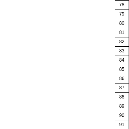
78
79
80
81
82
83
84
85
86
87
88
89
90
91