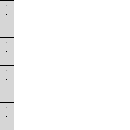
-
-
-
-
-
-
-
-
-
-
-
-
-
-