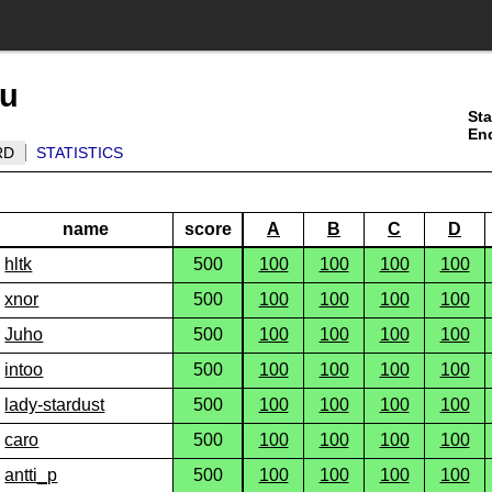
ku
Sta
En
RD
STATISTICS
name
score
A
B
C
D
hltk
500
100
100
100
100
xnor
500
100
100
100
100
Juho
500
100
100
100
100
intoo
500
100
100
100
100
lady-stardust
500
100
100
100
100
caro
500
100
100
100
100
antti_p
500
100
100
100
100