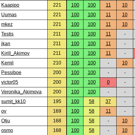
Kaapipo
221
100
100
11
10
Uumas
221
100
100
11
10
mkez
221
100
100
11
10
Testis
211
100
100
11
-
jkan
211
100
100
11
-
Kirill_Akimov
211
100
100
11
-
Kemil
210
100
100
-
10
Pessiboe
200
100
100
-
-
victor05
200
100
100
0
-
Veronika_Akimova
200
100
100
-
-
sumit_kk10
195
100
58
37
-
ov
169
100
58
11
-
Otju
168
100
58
-
10
osmo
168
100
58
-
10