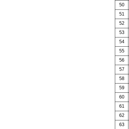
50
51
52
53
54
55
56
57
58
59
60
61
62
63