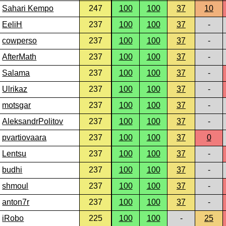
Sahari Kempo
247
100
100
37
10
EeliH
237
100
100
37
-
cowperso
237
100
100
37
-
AfterMath
237
100
100
37
-
Salama
237
100
100
37
-
Ulrikaz
237
100
100
37
-
motsgar
237
100
100
37
-
AleksandrPolitov
237
100
100
37
-
pvartiovaara
237
100
100
37
0
Lentsu
237
100
100
37
-
budhi
237
100
100
37
-
shmoul
237
100
100
37
-
anton7r
237
100
100
37
-
iRobo
225
100
100
-
25