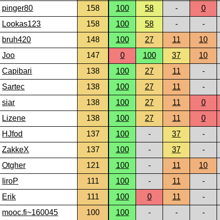
pinger80
158
100
58
-
0
Lookas123
158
100
58
-
-
bruh420
148
100
27
11
10
Joo
147
0
100
37
10
Capibari
138
100
27
11
-
Sartec
138
100
27
11
-
siar
138
100
27
11
0
Lizene
138
100
27
11
0
HJfod
137
100
-
37
-
ZakkeX
137
100
-
37
-
Otgher
121
100
-
11
10
IiroP
111
100
-
11
-
Erik
111
100
0
11
-
mooc.fi~160045
100
100
-
-
-