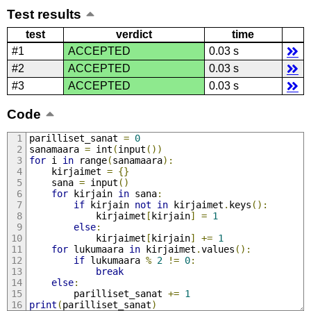
Test results
test
verdict
time
#1
ACCEPTED
0.03 s
#2
ACCEPTED
0.03 s
#3
ACCEPTED
0.03 s
Code
parilliset_sanat 
=
0
sanamaara 
=
 int
(
input
())
for
 i 
in
 range
(
sanamaara
):
    kirjaimet 
=
{}
    sana 
=
 input
()
for
 kirjain 
in
 sana
:
if
 kirjain 
not
in
 kirjaimet
.
keys
():
            kirjaimet
[
kirjain
]
=
1
else
:
            kirjaimet
[
kirjain
]
+=
1
for
 lukumaara 
in
 kirjaimet
.
values
():
if
 lukumaara 
%
2
!=
0
:
break
else
:
        parilliset_sanat 
+=
1
print
(
parilliset_sanat
)