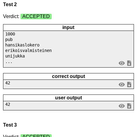
Test 2
Verdict:
ACCEPTED
input
1000
pub
hansikaslokero
erikoisvalmisteinen
unijukka
...
correct output
42
user output
42
Test 3
Verdict:
ACCEPTED