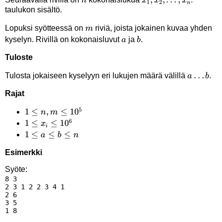
n
x
x
x
1
2
n
taulukon sisältö.
m
Lopuksi syötteessä on
riviä, joista jokainen kuvaa yhden
m
a
b
kyselyn. Rivillä on kokonaisluvut
ja
.
a
b
Tuloste
a
…
Tulosta jokaiseen kyselyyn eri lukujen määrä välillä
.
a
b
\ldots
Rajat
b
5
1 \le
1
≤
,
≤
1
0
n
m
6
n, m
1 \le
1
≤
≤
1
0
x
i
\le
x_i
1
1
≤
≤
≤
a
b
n
10^5
\le
\le
Esimerkki
10^6
a
\le
Syöte:
8 3

b
2 3 1 2 2 3 4 1

\le
2 6

n
3 5
