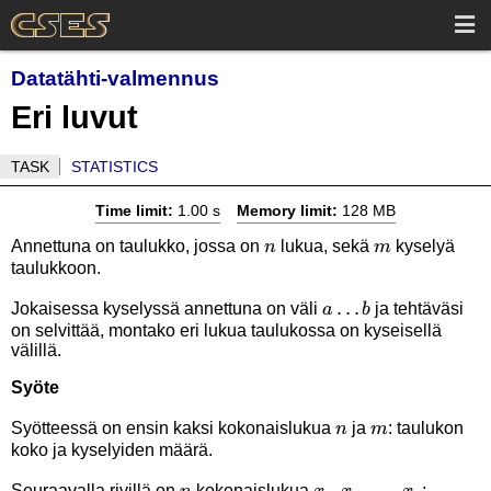
Datatähti-valmennus
Eri luvut
TASK
STATISTICS
Time limit:
1.00 s
Memory limit:
128 MB
n
m
Annettuna on taulukko, jossa on
lukua, sekä
kyselyä
n
m
taulukkoon.
a
…
Jokaisessa kyselyssä annettuna on väli
ja tehtäväsi
a
b
on selvittää, montako eri lukua taulukossa on kyseisellä
\ldots
välillä.
b
Syöte
n
m
Syötteessä on ensin kaksi kokonaislukua
ja
: taulukon
n
m
koko ja kyselyiden määrä.
n
x_1,x_2,\ldots,x_n
,
,
…
,
Seuraavalla rivillä on
kokonaislukua
: