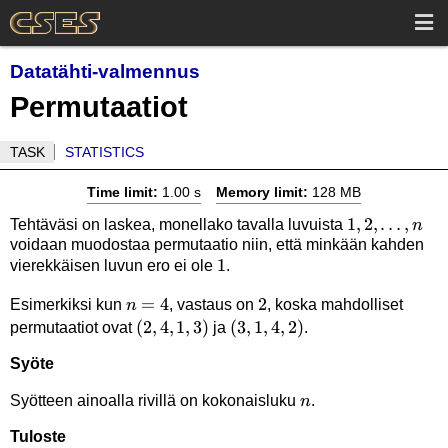
Datatähti-valmennus
Permutaatiot
TASK
STATISTICS
Time limit:
1.00 s
Memory limit:
128 MB
1,2,\ldots,n
1
,
2
,
…
,
Tehtäväsi on laskea, monellako tavalla luvuista
n
voidaan muodostaa permutaatio niin, että minkään kahden
1
1
vierekkäisen luvun ero ei ole
.
n=4
=
4
2
2
Esimerkiksi kun
, vastaus on
, koska mahdolliset
n
(2,4,1,3)
(
2
,
4
,
1
,
3
)
(3,1,4,2)
(
3
,
1
,
4
,
2
)
permutaatiot ovat
ja
.
Syöte
n
Syötteen ainoalla rivillä on kokonaisluku
.
n
Tuloste