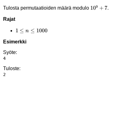
9
10^9+7
1
0
+
7
Tulosta permutaatioiden määrä modulo
.
Rajat
1 \le
1
≤
≤
1000
n
n
Esimerkki
\le
1000
Syöte:
Tuloste: