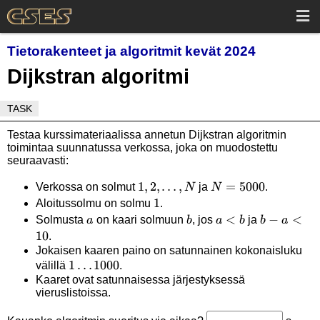
Tietorakenteet ja algoritmit kevät 2024
Dijkstran algoritmi
TASK
Testaa kurssimateriaalissa annetun Dijkstran algoritmin
toimintaa suunnatussa verkossa, joka on muodostettu
seuraavasti:
1,2,\dots,N
1
,
2
,
…
,
N=5000
=
5000
Verkossa on solmut
ja
.
N
N
1
1
Aloitussolmu on solmu
.
a
b
a<b
<
b-
−
<
Solmusta
on kaari solmuun
, jos
ja
a
b
a
b
b
a
10
a<10
.
Jokaisen kaaren paino on satunnainen kokonaisluku
1
1
…
1000
välillä
.
Kaaret ovat satunnaisessa järjestyksessä
\dots
vieruslistoissa.
1000