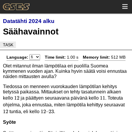
Datatähti 2024 alku
Säähavainnot
TASK
Language:
Time limit:
1.00 s
Memory limit:
512 MB
Olet mitannut ilman lämpötilaa eri puolilla Suomea
kymmenen vuoden ajan. Kuinka hyvin säätä voisi ennustaa
näiden mittausten avulla?
Tiedossa on menneen vuorokauden lämpötilan kehitys
tietyssä paikassa. Mittaukset on tehty tasatunnein alkaen
12
12
11
11
kello
ja päättyen seuraavana päivänä kello
. Toteuta
12
ohjelma, joka ennustaa, miten lämpötila kehittyy seuraavat
12
12–
12–23
tuntia, eli kello
.
23
Syöte