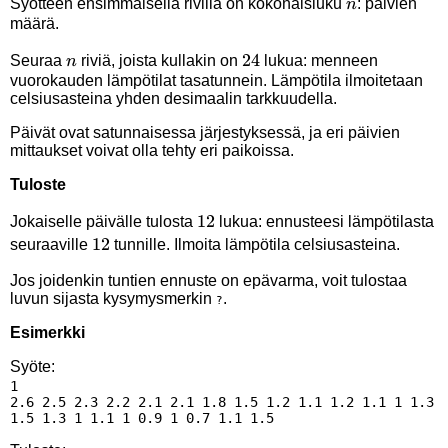
n
Syötteen ensimmäisellä rivillä on kokonaisluku
: päivien
n
määrä.
n
24
24
Seuraa
riviä, joista kullakin on
lukua: menneen
n
vuorokauden lämpötilat tasatunnein. Lämpötila ilmoitetaan
celsiusasteina yhden desimaalin tarkkuudella.
Päivät ovat satunnaisessa järjestyksessä, ja eri päivien
mittaukset voivat olla tehty eri paikoissa.
Tuloste
12
12
Jokaiselle päivälle tulosta
lukua: ennusteesi lämpötilasta
12
12
seuraaville
tunnille. Ilmoita lämpötila celsiusasteina.
Jos joidenkin tuntien ennuste on epävarma, voit tulostaa
luvun sijasta kysymysmerkin
.
?
Esimerkki
Syöte:
1

2.6 2.5 2.3 2.2 2.1 2.1 1.8 1.5 1.2 1.1 1.2 1.1 1 1.3 