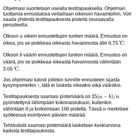
Ohjelmasi suoritetaan usealla testitapauksella. Ohjelman
tuottamia ennustuksia vertaillaan oikeisiin havaintoihin. Voit
saada yhdestä testitapauksesta pisteitä seuraavalla
perusteella:
a
Olkoon
oikein ennustettujen tuntien määrä. Ennustus on
a
0.75
0.75°
C
oikea, jos se poikkeaa oikeasta havainnosta alle
.
\degree\!\
b
Olkoon
väärin ennustettujen tuntien määrä. Ennustus on
b
C
2.05
väärä, jos se poikkeaa oikeasta havainnosta vähintään
2.05°
C
\degr
.
C
Jos ohjelmasi tulosti jollekin tunnille ennusteen sijasta
kysymysmerkin
, tätä ei lasketa oikeaksi eikä vääräksi.
?
25(a-
25
(
−
)
/
Testitapauksesta saamasi pistemäärä on
a
b
n
pyöristettynä lähimpään kokonaislukuun, kuitenkin
b)/n
0
0
100
100
n
vähintään
ja korkeintaan
pistettä. Tässä
merkitsee
n
syötteessä esiintyvien päivien määrää.
Tehtävästä saamasi pistemäärä lasketaan keskiarvona
kaikista testitapauksista.