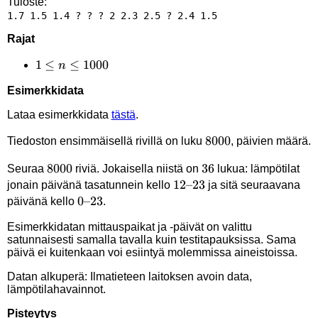
Tuloste:
Rajat
1 \le
1
≤
≤
1000
n
n
Esimerkkidata
\le
1000
Lataa esimerkkidata
tästä
.
8000
8000
Tiedoston ensimmäisellä rivillä on luku
, päivien määrä.
8000
8000
36
36
Seuraa
riviä. Jokaisella niistä on
lukua: lämpötilat
12–
12–23
jonain päivänä tasatunnein kello
ja sitä seuraavana
0–
0–23
23
päivänä kello
.
23
Esimerkkidatan mittauspaikat ja -päivät on valittu
satunnaisesti samalla tavalla kuin testitapauksissa. Sama
päivä ei kuitenkaan voi esiintyä molemmissa aineistoissa.
Datan alkuperä: Ilmatieteen laitoksen avoin data,
lämpötilahavainnot.
Pisteytys