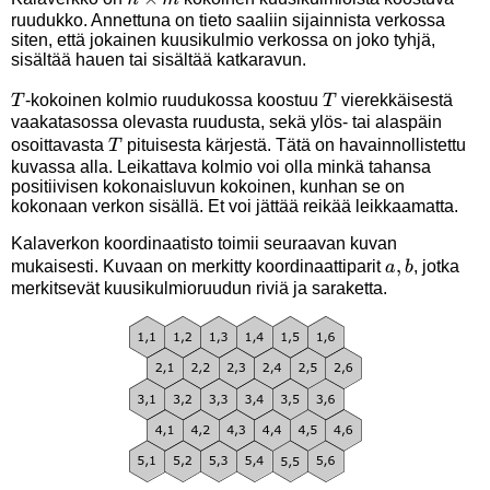
ruudukko. Annettuna on tieto saaliin sijainnista verkossa
m
siten, että jokainen kuusikulmio verkossa on joko tyhjä,
sisältää hauen tai sisältää katkaravun.
T
T
-kokoinen kolmio ruudukossa koostuu
vierekkäisestä
T
T
vaakatasossa olevasta ruudusta, sekä ylös- tai alaspäin
T
osoittavasta
pituisesta kärjestä. Tätä on havainnollistettu
T
kuvassa alla. Leikattava kolmio voi olla minkä tahansa
positiivisen kokonaisluvun kokoinen, kunhan se on
kokonaan verkon sisällä. Et voi jättää reikää leikkaamatta.
Kalaverkon koordinaatisto toimii seuraavan kuvan
a,b
,
mukaisesti. Kuvaan on merkitty koordinaattiparit
, jotka
a
b
merkitsevät kuusikulmioruudun riviä ja saraketta.