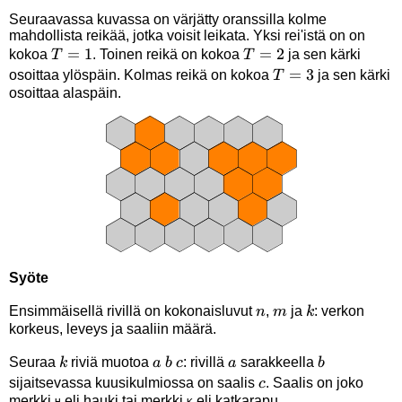
Seuraavassa kuvassa on värjätty oranssilla kolme
mahdollista reikää, jotka voisit leikata. Yksi rei'istä on on
T=1
=
1
T=2
=
2
kokoa
. Toinen reikä on kokoa
ja sen kärki
T
T
T=3
=
3
osoittaa ylöspäin. Kolmas reikä on kokoa
ja sen kärki
T
osoittaa alaspäin.
Syöte
n
m
k
Ensimmäisellä rivillä on kokonaisluvut
,
ja
: verkon
n
m
k
korkeus, leveys ja saaliin määrä.
k
a
b
c
a
b
Seuraa
riviä muotoa
: rivillä
sarakkeella
k
a
b
c
a
b
c
sijaitsevassa kuusikulmiossa on saalis
. Saalis on joko
c
merkki
eli hauki tai merkki
eli katkarapu.
H
K