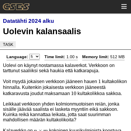
Datatähti 2024 alku
Uolevin kalansaalis
TASK
Language:
Time limit:
1.00 s
Memory limit:
512 MB
Uolevi on käynyt nostamassa kalaverkot. Verkkoon on
tarttunut saaliiksi sekä haukia että katkarapuja.
1
1
Voit myydä jokaisen verkkoon jääneen hauen
kultakolikon
hinnalla. Kuitenkin jokaisesta verkkoon jääneestä
10
10
katkaravusta joudut maksamaan
kultakolikkoa sakkoa.
Leikkaat verkkoon yhden kolmionmuotoisen reiän, jonka
sisälle jäävää saalista ei lasketa myyntiin eikä sakkoon.
Kuinka reikä kannattaa leikata, jotta saat suurimman
mahdollisen määrän kultakolikoita?
n\times
×
Kalaverkko on
kokoinen kuusikulmioista koostuva
n
m