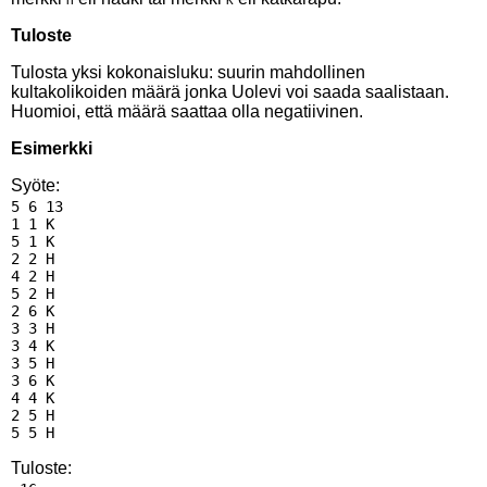
Tuloste
Tulosta yksi kokonaisluku: suurin mahdollinen
kultakolikoiden määrä jonka Uolevi voi saada saalistaan.
Huomioi, että määrä saattaa olla negatiivinen.
Esimerkki
Syöte:
5 6 13

1 1 K

5 1 K

2 2 H

4 2 H

5 2 H

2 6 K

3 3 H

3 4 K

3 5 H

3 6 K

4 4 K

2 5 H

Tuloste: