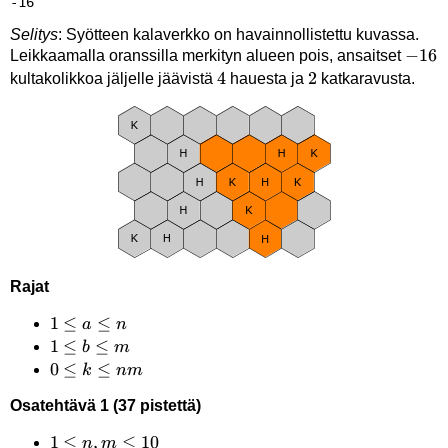
Selitys
: Syötteen kalaverkko on havainnollistettu kuvassa.
-16
−
16
Leikkaamalla oranssilla merkityn alueen pois, ansaitset
4
4
2
2
kultakolikkoa jäljelle jäävistä
hauesta ja
katkaravusta.
Rajat
1
1
≤
≤
a
n
\leq
1
1
≤
≤
b
m
a
\leq
0
0
≤
≤
k
nm
\leq
b
\leq
Osatehtävä 1 (37 pistettä)
n
\leq
k
m
\leq
1
1
≤
,
≤
10
n
m