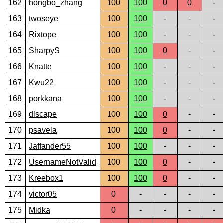
162
hongbo_zhang
100
100
0
0
-
163
twoseye
100
100
-
-
-
164
Rixtope
100
100
-
-
-
165
SharpyS
100
100
0
-
-
166
Knatte
100
100
-
-
-
167
Kwu22
100
100
-
-
-
168
porkkana
100
100
-
-
-
169
discape
100
100
0
-
-
170
psavela
100
100
0
-
-
171
Jaffander55
100
100
-
-
-
172
UsernameNotValid
100
100
0
-
-
173
Kreebox1
100
100
0
-
-
174
victor05
0
-
-
-
-
175
Midka
0
-
-
-
-