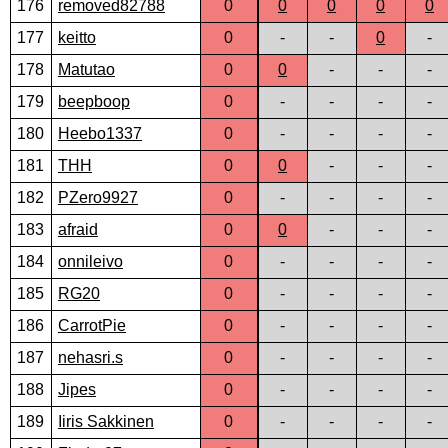
176
removed82788
0
0
0
0
0
177
keitto
0
-
-
0
-
178
Matutao
0
0
-
-
-
179
beepboop
0
-
-
-
-
180
Heebo1337
0
-
-
-
-
181
THH
0
0
-
-
-
182
PZero9927
0
-
-
-
-
183
afraid
0
0
-
-
-
184
onnileivo
0
-
-
-
-
185
RG20
0
-
-
-
-
186
CarrotPie
0
-
-
-
-
187
nehasri.s
0
-
-
-
-
188
Jipes
0
-
-
-
-
189
Iiris Sakkinen
0
-
-
-
-