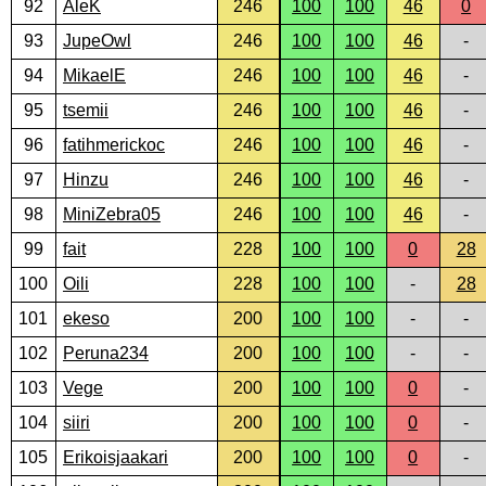
92
AleK
246
100
100
46
0
93
JupeOwl
246
100
100
46
-
94
MikaelE
246
100
100
46
-
95
tsemii
246
100
100
46
-
96
fatihmerickoc
246
100
100
46
-
97
Hinzu
246
100
100
46
-
98
MiniZebra05
246
100
100
46
-
99
fait
228
100
100
0
28
100
Oili
228
100
100
-
28
101
ekeso
200
100
100
-
-
102
Peruna234
200
100
100
-
-
103
Vege
200
100
100
0
-
104
siiri
200
100
100
0
-
105
Erikoisjaakari
200
100
100
0
-