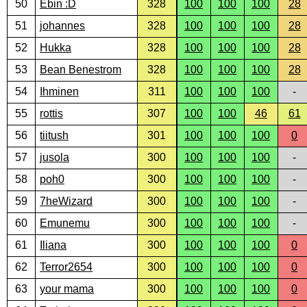
50
Ebin :D
328
100
100
100
28
51
johannes
328
100
100
100
28
52
Hukka
328
100
100
100
28
53
Bean Benestrom
328
100
100
100
28
54
Ihminen
311
100
100
100
-
55
rottis
307
100
100
46
61
56
tiitush
301
100
100
100
0
57
jusola
300
100
100
100
-
58
poh0
300
100
100
100
-
59
7heWizard
300
100
100
100
-
60
Emunemu
300
100
100
100
-
61
Iliana
300
100
100
100
0
62
Terror2654
300
100
100
100
0
63
your mama
300
100
100
100
0