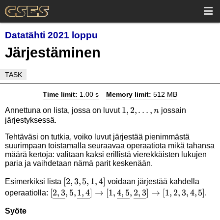
Datatähti 2021 loppu
Järjestäminen
TASK
Time limit:
1.00 s
Memory limit:
512 MB
1,2,\dots,n
1
,
2
,
…
,
Annettuna on lista, jossa on luvut
jossain
n
järjestyksessä.
Tehtäväsi on tutkia, voiko luvut järjestää pienimmästä
suurimpaan toistamalla seuraavaa operaatiota mikä tahansa
määrä kertoja: valitaan kaksi erillistä vierekkäisten lukujen
paria ja vaihdetaan nämä parit keskenään.
[2,3,5,1,4]
[
2
,
3
,
5
,
1
,
4
]
Esimerkiksi lista
voidaan järjestää kahdella
[\underline{2,3},5,\underline{1,4}]
[
2
,
3
,
5
,
1
,
4
]
→
[
1
,
4
,
5
,
2
,
3
]
→
[
1
,
2
,
3
,
4
,
5
]
operaatiolla:
.
\rightarrow
Syöte
[1,\underline{4,5},\underline{2,3}]