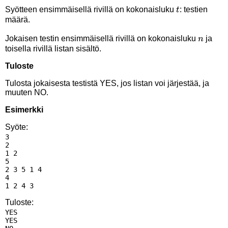
\rightarrow [1,2,3,4,5]
t
Syötteen ensimmäisellä rivillä on kokonaisluku
: testien
t
määrä.
n
Jokaisen testin ensimmäisellä rivillä on kokonaisluku
ja
n
toisella rivillä listan sisältö.
Tuloste
Tulosta jokaisesta testistä YES, jos listan voi järjestää, ja
muuten NO.
Esimerkki
Syöte:
3

2

1 2

5

2 3 5 1 4

4

Tuloste:
YES

YES
