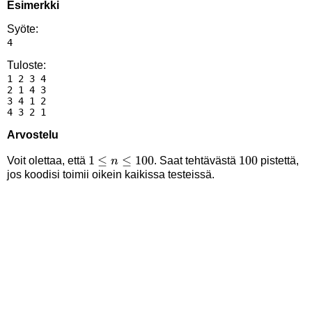
Esimerkki
Syöte:
Tuloste:
1 2 3 4

2 1 4 3

3 4 1 2

Arvostelu
1
1
≤
≤
100
100
100
Voit olettaa, että
. Saat tehtävästä
pistettä,
n
jos koodisi toimii oikein kaikissa testeissä.
\le
n
\le
100