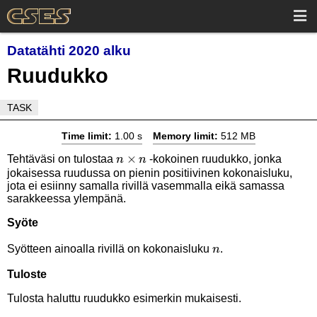
Datatähti 2020 alku
Ruudukko
TASK
Time limit:
1.00 s
Memory limit:
512 MB
n
×
Tehtäväsi on tulostaa
-kokoinen ruudukko, jonka
n
n
jokaisessa ruudussa on pienin positiivinen kokonaisluku,
\times
jota ei esiinny samalla rivillä vasemmalla eikä samassa
n
sarakkeessa ylempänä.
Syöte
n
Syötteen ainoalla rivillä on kokonaisluku
.
n
Tuloste
Tulosta haluttu ruudukko esimerkin mukaisesti.