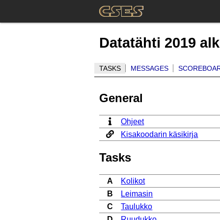
Datatähti 2019 al
TASKS
MESSAGES
SCOREBOA
General
Ohjeet
Kisakoodarin käsikirja
Tasks
A
Kolikot
B
Leimasin
C
Taulukko
D
Ruudukko