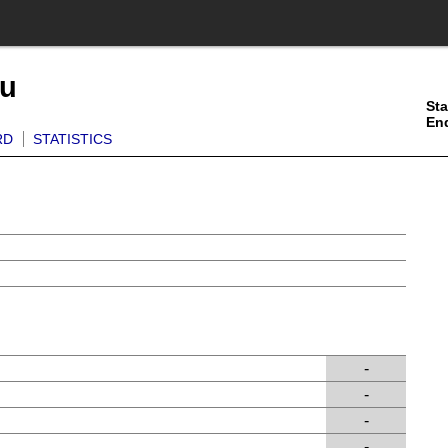
ku
Sta
En
RD
STATISTICS
-
-
-
-