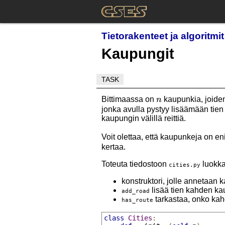
Tietorakenteet ja algoritmi
Kaupungit
TASK
n
Bittimaassa on
kaupunkia, joiden 
n
jonka avulla pystyy lisäämään tie
kaupungin välillä reittiä.
Voit olettaa, että kaupunkeja on e
kertaa.
Toteuta tiedostoon
luokk
cities.py
konstruktori, jolle annetaan
lisää tien kahden kau
add_road
tarkastaa, onko kahd
has_route
class
Cities
: