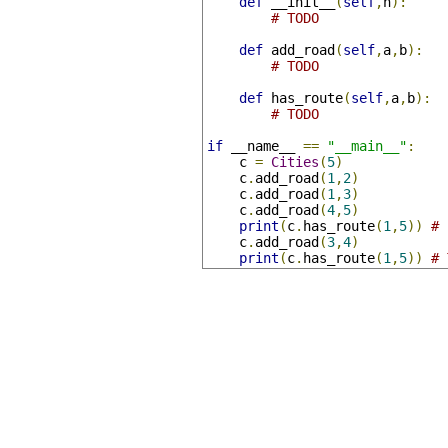
def
 __init__
(
self
,
n
):
# TODO
def
 add_road
(
self
,
a
,
b
):
# TODO
def
 has_route
(
self
,
a
,
b
):
# TODO
if
 __name__ 
==
"__main__"
:
    c 
=
Cities
(
5
)
    c
.
add_road
(
1
,
2
)
    c
.
add_road
(
1
,
3
)
    c
.
add_road
(
4
,
5
)
print
(
c
.
has_route
(
1
,
5
))
# 
    c
.
add_road
(
3
,
4
)
print
(
c
.
has_route
(
1
,
5
))
# 