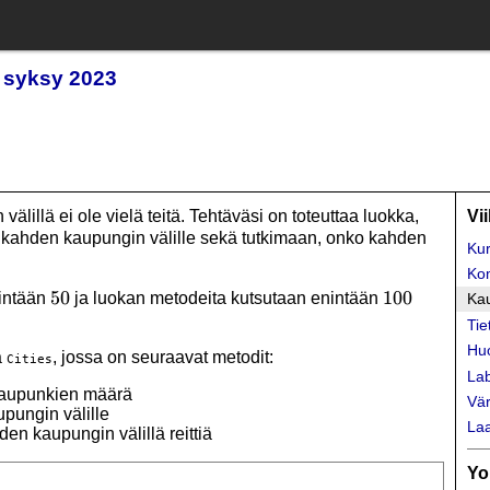
t syksy 2023
välillä ei ole vielä teitä. Tehtäväsi on toteuttaa luokka,
Vi
n kahden kaupungin välille sekä tutkimaan, onko kahden
Kur
Ko
50
50
100
100
nintään
ja luokan metodeita kutsutaan enintään
Kau
Tie
Hu
a
, jossa on seuraavat metodit:
Cities
Lab
 kaupunkien määrä
Vär
pungin välille
Laa
en kaupungin välillä reittiä
Yo