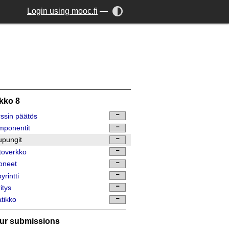
Login using mooc.fi
—
ikko 8
ssin päätös
mponentit
pungit
toverkko
oneet
yrintti
itys
tikko
ur submissions