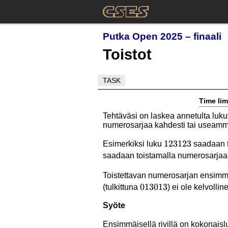
Putka Open 2025 – finaali
Toistot
TASK
Time lim
Tehtäväsi on laskea annetulta luku
numerosarjaa kahdesti tai useamm
123123
123123
Esimerkiksi luku
saadaan t
saadaan toistamalla numerosarja
Toistettavan numerosarjan ensimm
013013
013013
(tulkittuna
) ei ole kelvollin
Syöte
Ensimmäisellä rivillä on kokonais