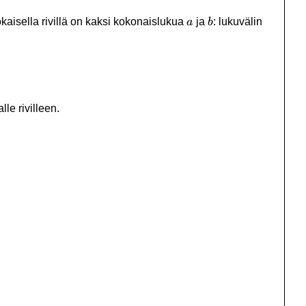
a
b
Jokaisella rivillä on kaksi kokonaislukua
ja
: lukuvälin
a
b
le rivilleen.