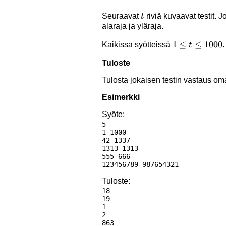
t
Seuraavat
riviä kuvaavat testit. 
t
alaraja ja yläraja.
1 \le
1
≤
≤
1000
Kaikissa syötteissä
.
t
t \le
Tuloste
1000
Tulosta jokaisen testin vastaus omal
Esimerkki
Syöte:
5

1 1000

42 1337

1313 1313

555 666

Tuloste:
18

19

1

2
