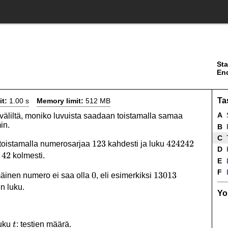
Sta
En
Ta
it:
1.00 s
Memory limit:
512 MB
A
väliltä, moniko luvuista saadaan toistamalla samaa
in.
B
C
T
123
123
424242
424242
oistamalla numerosarjaa
kahdesti ja luku
D
K
42
42
a
kolmesti.
E
L
F
L
0
0
13013
13013
äinen numero ei saa olla
, eli esimerkiksi
en luku.
Yo
t
luku
: testien määrä.
t