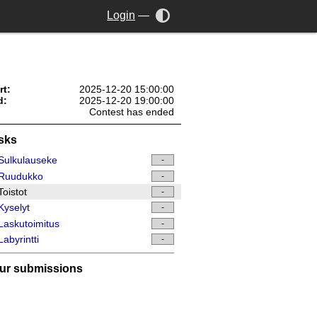
Login
—
rt:
2025-12-20 15:00:00
d:
2025-12-20 19:00:00
Contest has ended
sks
Sulkulauseke
-
Ruudukko
-
oistot
-
yselyt
-
askutoimitus
-
abyrintti
-
ur submissions