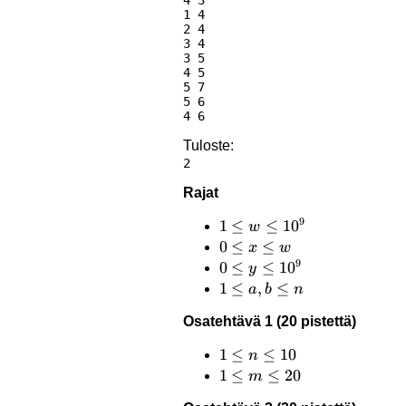
1 4

2 4

3 4

3 5

4 5

5 7

5 6

Tuloste:
Rajat
9
1 \le
1
≤
≤
1
0
w
w
0
0
≤
≤
x
w
9
\le
\le
0 \le
0
≤
≤
1
0
y
10^9
x
y
1
1
≤
,
≤
a
b
n
\le
\le
\le
Osatehtävä 1 (20 pistettä)
w
10^9
a,b
\le
1
1
≤
≤
10
n
n
\le
1
1
≤
≤
20
m
n
\le