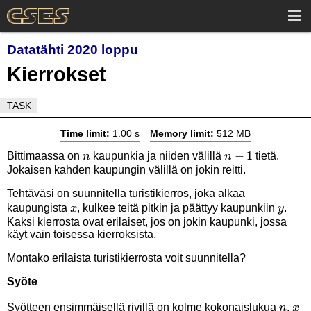
Datatähti 2020 loppu
Kierrokset
TASK
Time limit:
1.00 s
Memory limit:
512 MB
n
n-
−
1
Bittimaassa on
kaupunkia ja niiden välillä
tietä.
n
n
Jokaisen kahden kaupungin välillä on jokin reitti.
1
Tehtäväsi on suunnitella turistikierros, joka alkaa
x
y
kaupungista
, kulkee teitä pitkin ja päättyy kaupunkiin
.
x
y
Kaksi kierrosta ovat erilaiset, jos on jokin kaupunki, jossa
käyt vain toisessa kierroksista.
Montako erilaista turistikierrosta voit suunnitella?
Syöte
n
x
Syötteen ensimmäisellä rivillä on kolme kokonaislukua
,
n
x