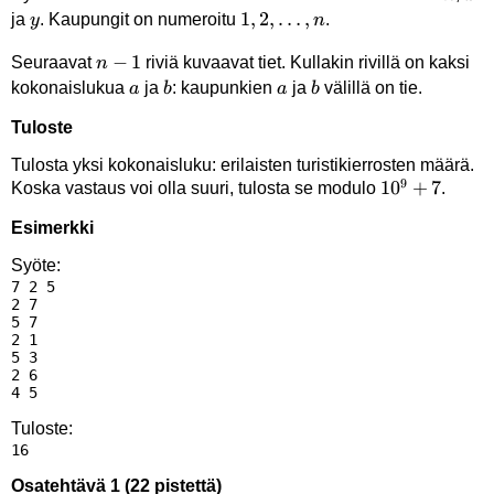
y
1,2,\dots,n
1
,
2
,
…
,
ja
. Kaupungit on numeroitu
.
y
n
n-
−
1
Seuraavat
riviä kuvaavat tiet. Kullakin rivillä on kaksi
n
1
a
b
a
b
kokonaislukua
ja
: kaupunkien
ja
välillä on tie.
a
b
a
b
Tuloste
Tulosta yksi kokonaisluku: erilaisten turistikierrosten määrä.
9
10^9+7
1
0
+
7
Koska vastaus voi olla suuri, tulosta se modulo
.
Esimerkki
Syöte:
7 2 5

2 7

5 7

2 1

5 3

2 6

Tuloste:
Osatehtävä 1 (22 pistettä)