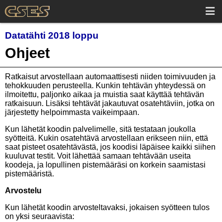
Datatähti 2018 loppu
Ohjeet
Ratkaisut arvostellaan automaattisesti niiden toimivuuden ja
tehokkuuden perusteella. Kunkin tehtävän yhteydessä on
ilmoitettu, paljonko aikaa ja muistia saat käyttää tehtävän
ratkaisuun. Lisäksi tehtävät jakautuvat osatehtäviin, jotka on
järjestetty helpoimmasta vaikeimpaan.
Kun lähetät koodin palvelimelle, sitä testataan joukolla
syötteitä. Kukin osatehtävä arvostellaan erikseen niin, että
saat pisteet osatehtävästä, jos koodisi läpäisee kaikki siihen
kuuluvat testit. Voit lähettää samaan tehtävään useita
koodeja, ja lopullinen pistemääräsi on korkein saamistasi
pistemääristä.
Arvostelu
Kun lähetät koodin arvosteltavaksi, jokaisen syötteen tulos
on yksi seuraavista: