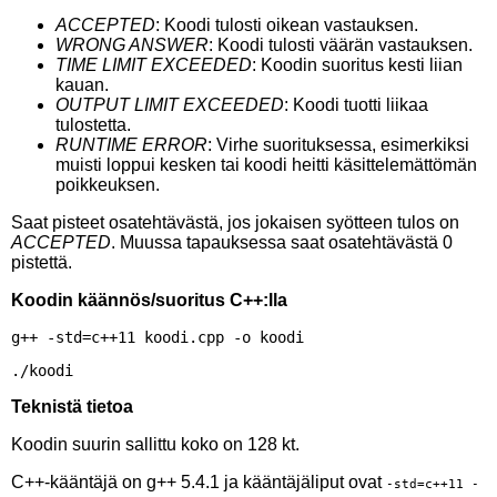
ACCEPTED
: Koodi tulosti oikean vastauksen.
WRONG ANSWER
: Koodi tulosti väärän vastauksen.
TIME LIMIT EXCEEDED
: Koodin suoritus kesti liian
kauan.
OUTPUT LIMIT EXCEEDED
: Koodi tuotti liikaa
tulostetta.
RUNTIME ERROR
: Virhe suorituksessa, esimerkiksi
muisti loppui kesken tai koodi heitti käsittelemättömän
poikkeuksen.
Saat pisteet osatehtävästä, jos jokaisen syötteen tulos on
ACCEPTED
. Muussa tapauksessa saat osatehtävästä 0
pistettä.
Koodin käännös/suoritus C++:lla
Teknistä tietoa
Koodin suurin sallittu koko on 128 kt.
C++-kääntäjä on g++ 5.4.1 ja kääntäjäliput ovat
-std=c++11 -