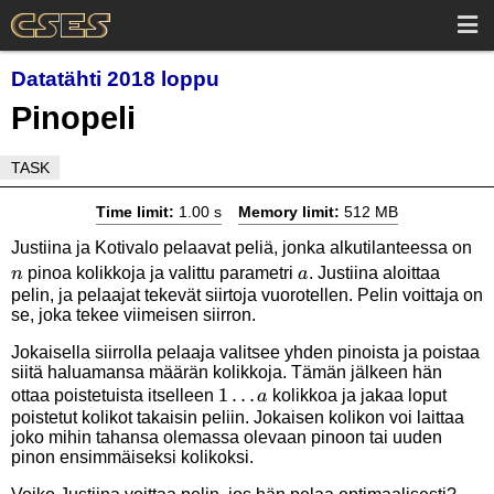
Datatähti 2018 loppu
Pinopeli
TASK
Time limit:
1.00 s
Memory limit:
512 MB
n
Justiina ja Kotivalo pelaavat peliä, jonka alkutilanteessa on
a
pinoa kolikkoja ja valittu parametri
. Justiina aloittaa
n
a
pelin, ja pelaajat tekevät siirtoja vuorotellen. Pelin voittaja on
se, joka tekee viimeisen siirron.
Jokaisella siirrolla pelaaja valitsee yhden pinoista ja poistaa
siitä haluamansa määrän kolikkoja. Tämän jälkeen hän
1
1
…
ottaa poistetuista itselleen
kolikkoa ja jakaa loput
a
poistetut kolikot takaisin peliin. Jokaisen kolikon voi laittaa
\ldots
joko mihin tahansa olemassa olevaan pinoon tai uuden
a
pinon ensimmäiseksi kolikoksi.