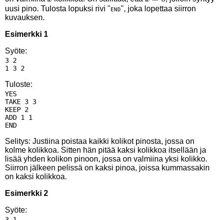
uusi pino. Tulosta lopuksi rivi "
", joka lopettaa siirron
END
kuvauksen.
Esimerkki 1
Syöte:
3 2

Tuloste:
YES

TAKE 3 3

KEEP 2

ADD 1 1

Selitys: Justiina poistaa kaikki kolikot pinosta, jossa on
kolme kolikkoa. Sitten hän pitää kaksi kolikkoa itsellään ja
lisää yhden kolikon pinoon, jossa on valmiina yksi kolikko.
Siirron jälkeen pelissä on kaksi pinoa, joissa kummassakin
on kaksi kolikkoa.
Esimerkki 2
Syöte:
3 1
