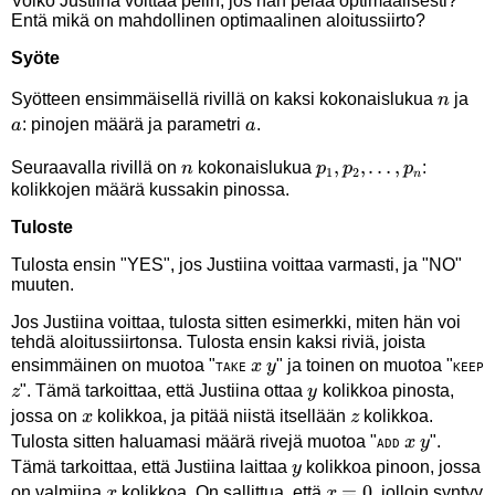
Voiko Justiina voittaa pelin, jos hän pelaa optimaalisesti?
Entä mikä on mahdollinen optimaalinen aloitussiirto?
Syöte
n
a
Syötteen ensimmäisellä rivillä on kaksi kokonaislukua
ja
n
a
: pinojen määrä ja parametri
.
a
a
n
p_1,p_2,\ldots,p_n
,
,
…
,
Seuraavalla rivillä on
kokonaislukua
:
n
p
p
p
1
2
n
kolikkojen määrä kussakin pinossa.
Tuloste
Tulosta ensin "YES", jos Justiina voittaa varmasti, ja "NO"
muuten.
Jos Justiina voittaa, tulosta sitten esimerkki, miten hän voi
tehdä aloitussiirtonsa. Tulosta ensin kaksi riviä, joista
x
y
ensimmäinen on muotoa "
" ja toinen on muotoa "
x
y
TAKE
KEEP
z
y
". Tämä tarkoittaa, että Justiina ottaa
kolikkoa pinosta,
z
y
x
z
jossa on
kolikkoa, ja pitää niistä itsellään
kolikkoa.
x
z
x
y
Tulosta sitten haluamasi määrä rivejä muotoa "
".
x
y
ADD
y
Tämä tarkoittaa, että Justiina laittaa
kolikkoa pinoon, jossa
y
x
x=0
=
0
on valmiina
kolikkoa. On sallittua, että
, jolloin syntyy
x
x