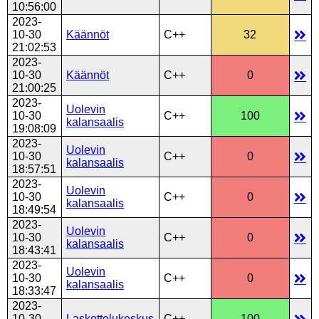
10:56:00
2023-
10-30
Käännöt
C++
32
21:02:53
2023-
10-30
Käännöt
C++
0
21:00:25
2023-
Uolevin
10-30
C++
100
kalansaalis
19:08:09
2023-
Uolevin
10-30
C++
0
kalansaalis
18:57:51
2023-
Uolevin
10-30
C++
0
kalansaalis
18:49:54
2023-
Uolevin
10-30
C++
0
kalansaalis
18:43:41
2023-
Uolevin
10-30
C++
0
kalansaalis
18:33:47
2023-
10-30
Laskettelukeskus
C++
100