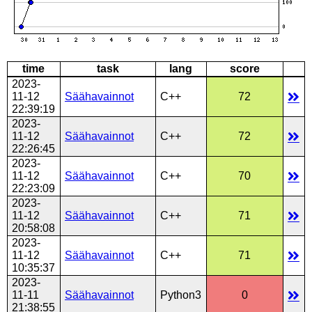
time
task
lang
score
2023-
11-12
Säähavainnot
C++
72
22:39:19
2023-
11-12
Säähavainnot
C++
72
22:26:45
2023-
11-12
Säähavainnot
C++
70
22:23:09
2023-
11-12
Säähavainnot
C++
71
20:58:08
2023-
11-12
Säähavainnot
C++
71
10:35:37
2023-
11-11
Säähavainnot
Python3
0
21:38:55