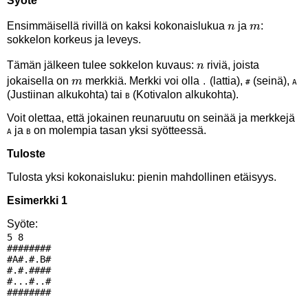
Syöte
n
m
Ensimmäisellä rivillä on kaksi kokonaislukua
ja
:
n
m
sokkelon korkeus ja leveys.
n
Tämän jälkeen tulee sokkelon kuvaus:
riviä, joista
n
m
jokaisella on
merkkiä. Merkki voi olla
(lattia),
(seinä),
m
.
#
A
(Justiinan alkukohta) tai
(Kotivalon alkukohta).
B
Voit olettaa, että jokainen reunaruutu on seinää ja merkkejä
ja
on molempia tasan yksi syötteessä.
A
B
Tuloste
Tulosta yksi kokonaisluku: pienin mahdollinen etäisyys.
Esimerkki 1
Syöte:
5 8

########

#A#.#.B#

#.#.####

#...#..#
