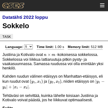
Datatähti 2022 loppu
Sokkelo
TASK
Language:
Time limit:
1.00 s
Memory limit:
512 MB
n
×
Justiina ja Kotivalo ovat
-kokoisessa sokkelossa.
n
m
Sokkelossa voi liikkua lattiaruutuja pitkin pysty- ja
\times
vaakasuunnassa. Samassa ruudussa voi olla enintään yksi
m
henkilö.
Kahden ruudun välinen etäisyys on Manhattan-etäisyys, eli
(y_1,x_1)
(
,
)
(y_2,x_2)
(
,
)
|y_1-
∣
−
kun ruudut ovat
ja
, niiden etäisyys on
y
x
y
x
y
1
1
2
2
1
∣
+
∣
−
∣
y_2|+|
.
y
x
x
2
1
2
x_2|
Tehtäväsi on selvittää, kuinka lähelle toisiaan Justiina ja
Kotivalo voivat päästä, jos he liikkuvat optimaalisesti.