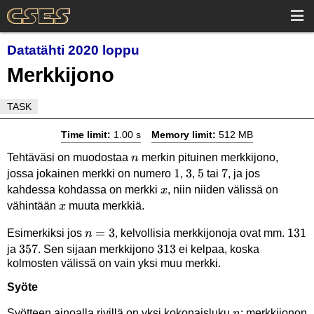
Datatähti 2020 loppu
Merkkijono
TASK
Time limit:
1.00 s
Memory limit:
512 MB
n
Tehtäväsi on muodostaa
merkin pituinen merkkijono,
n
1
1
3
3
5
5
7
7
jossa jokainen merkki on numero
,
,
tai
, ja jos
x
kahdessa kohdassa on merkki
, niin niiden välissä on
x
x
vähintään
muuta merkkiä.
x
n=3
=
3
131
131
Esimerkiksi jos
, kelvollisia merkkijonoja ovat mm.
n
357
357
313
313
ja
. Sen sijaan merkkijono
ei kelpaa, koska
kolmosten välissä on vain yksi muu merkki.
Syöte
n
Syötteen ainoalla rivillä on yksi kokonaisluku
: merkkijonon
n