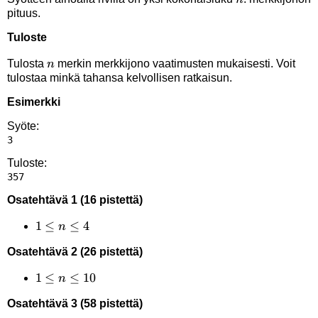
pituus.
Tuloste
n
Tulosta
merkin merkkijono vaatimusten mukaisesti. Voit
n
tulostaa minkä tahansa kelvollisen ratkaisun.
Esimerkki
Syöte:
Tuloste:
Osatehtävä 1 (16 pistettä)
1
1
≤
≤
4
n
\leq
Osatehtävä 2 (26 pistettä)
n
\le
1
1
≤
≤
10
n
4
\leq
Osatehtävä 3 (58 pistettä)
n